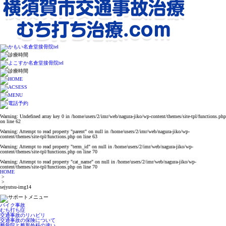
Warning
: Undefined array key 0 in
/home/users/2/imr/web/nagura-jiko/wp-content/themes/site-tpl/functions.php
on line
62
Warning
: Attempt to read property "parent" on null in
/home/users/2/imr/web/nagura-jiko/wp-
content/themes/site-tpl/functions.php
on line
63
Warning
: Attempt to read property "term_id" on null in
/home/users/2/imr/web/nagura-jiko/wp-
content/themes/site-tpl/functions.php
on line
70
Warning
: Attempt to read property "cat_name" on null in
/home/users/2/imr/web/nagura-jiko/wp-
content/themes/site-tpl/functions.php
on line
70
HOME
>
>
sejyutsu-img14
バイク事故
むち打ち症
交通事故のリハビリ
交通事故の保険について
整骨院と整形外科の違い