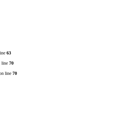
line
63
 line
70
on line
70