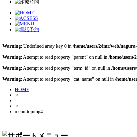
Warning
: Undefined array key 0 in
/home/users/2/imr/web/nagura-j
Warning
: Attempt to read property "parent" on null in
/home/users/2
Warning
: Attempt to read property "term_id" on null in
/home/users/
Warning
: Attempt to read property "cat_name" on null in
/home/user
HOME
>
>
menu-topimg41