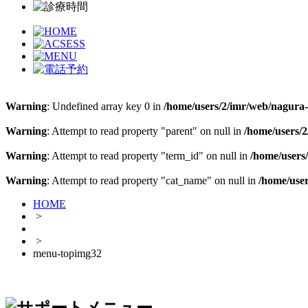
Warning
: Undefined array key 0 in
/home/users/2/imr/web/nagura-j
Warning
: Attempt to read property "parent" on null in
/home/users/2
Warning
: Attempt to read property "term_id" on null in
/home/users/
Warning
: Attempt to read property "cat_name" on null in
/home/user
HOME
>
>
menu-topimg32