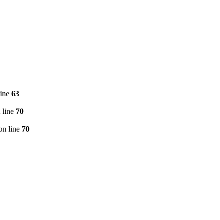
line
63
 line
70
on line
70