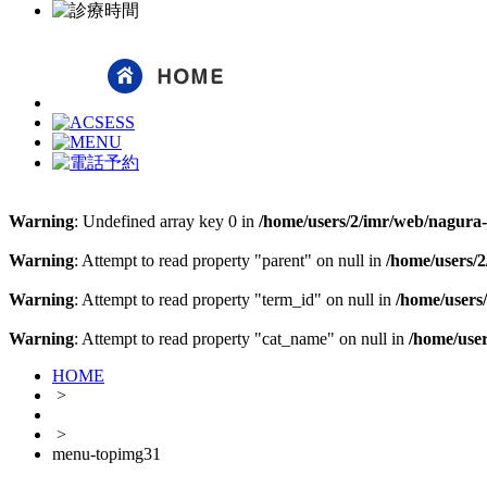
Warning
: Undefined array key 0 in
/home/users/2/imr/web/nagura-j
Warning
: Attempt to read property "parent" on null in
/home/users/2
Warning
: Attempt to read property "term_id" on null in
/home/users/
Warning
: Attempt to read property "cat_name" on null in
/home/user
HOME
>
>
menu-topimg31