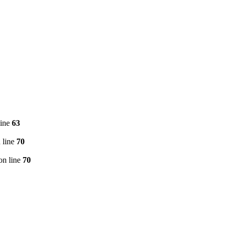
line
63
 line
70
on line
70