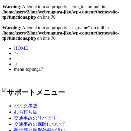
Warning
: Attempt to read property "term_id" on null in
/home/users/2/imr/web/nagura-jiko/wp-content/themes/site-
tpl/functions.php
on line
70
Warning
: Attempt to read property "cat_name" on null in
/home/users/2/imr/web/nagura-jiko/wp-content/themes/site-
tpl/functions.php
on line
70
HOME
>
>
menu-topimg17
バイク事故
むち打ち症
交通事故のリハビリ
交通事故の保険について
整骨院と整形外科の違い