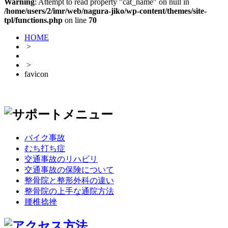
Warning
: Attempt to read property "cat_name" on null in
/home/users/2/imr/web/nagura-jiko/wp-content/themes/site-
tpl/functions.php
on line
70
HOME
>
>
favicon
バイク事故
むち打ち症
交通事故のリハビリ
交通事故の保険について
整骨院と整形外科の違い
整骨院の上手な通院方法
腰椎捻挫