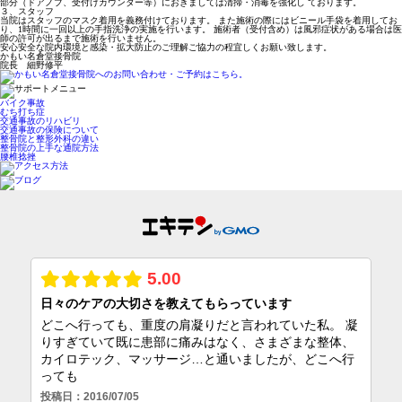
部分（ドアノブ、受付けカウンター等）におきましては清掃・消毒を強化し ております。
３、スタッフ
当院はスタッフのマスク着用を義務付けております。 また施術の際にはビニール手袋を着用してお
り、1時間に一回以上の手指洗浄の実施を行います。 施術者（受付含め）は風邪症状がある場合は医
師の許可が出るまで施術を行いません。
安心安全な院内環境と感染・拡大防止のご理解ご協力の程宜しくお願い致します。
かもい名倉堂接骨院
院長 細野修平
バイク事故
むち打ち症
交通事故のリハビリ
交通事故の保険について
整骨院と整形外科の違い
整骨院の上手な通院方法
腰椎捻挫