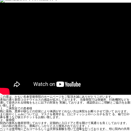
この度は、かもい名倉堂接骨院のホームページをご覧頂き誠にありがとうございます。
承知の通り新型コロナウイルスの感染が拡大しております。 当接骨院では保健所、行政機関などを
通して提供される情報をもとに以下の対策を 実施しております。 感染防止にご理解とご協力をお願
い致します。
１、ご来院全ての患者様
既に発熱、悪寒や咳などの症状により体調がすぐれない方は来院をお断りさせて頂いて おります。
また咳やくしゃみについては、マスクを着用する、口にティッシュやハンカチを当て る、袖で口や
鼻を覆うなど咳エチケットをお願い致します。
２、接骨院
院内の換気を徹底管理しております。定期的に入口ドアと窓を開けて風通りを良くしております。
（目の前の海岸から、潮風がしっかりと入り換気されております。）
ベットは使用毎にアルコールもしくは次亜塩素酸を用いて消毒を行っております。 特に院内の共用