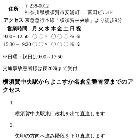
〒238-0012
住所
神奈川県横須賀市安浦町1-1 富田ビル1F
アクセス
京急急行本線「横須賀中央駅」より徒歩9分
営業時間
月
火
水
木
金
土
日
祝
9:00～12:50
〇
〇
×
〇
〇
〇
※
※
15:30～19:20
〇
〇
×
〇
〇
〇
※
※
※日曜・祝日は9:00～17:50
交通事故患者様は
夜20時
まで受付！
横須賀中央駅からよこすか名倉堂整骨院までのア
クセス
横須賀中央駅東口改札を出て直進
します
矢印の方向へ進み階段を下り直進します